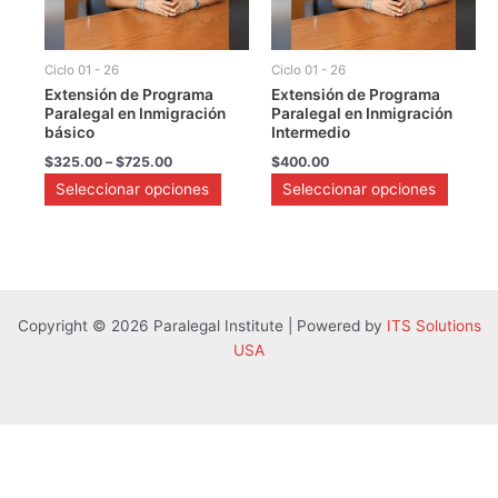
opciones
opciones
se
se
pueden
pueden
Ciclo 01 - 26
Ciclo 01 - 26
elegir
elegir
Extensión de Programa
Extensión de Programa
en
en
Paralegal en Inmigración
Paralegal en Inmigración
la
la
básico
Intermedio
página
página
$
325.00
–
$
725.00
$
400.00
de
de
Seleccionar opciones
Seleccionar opciones
producto
producto
Copyright © 2026 Paralegal Institute | Powered by
ITS Solutions
USA