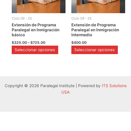
opciones
opciones
se
se
pueden
pueden
Ciclo 09 - 25
Ciclo 09 - 25
elegir
elegir
Extensión de Programa
Extensión de Programa
en
en
Paralegal en Inmigración
Paralegal en Inmigración
la
la
básico
Intermedio
página
página
$
325.00
–
$
725.00
$
400.00
de
de
Seleccionar opciones
Seleccionar opciones
producto
producto
Copyright © 2026 Paralegal Institute | Powered by
ITS Solutions
USA