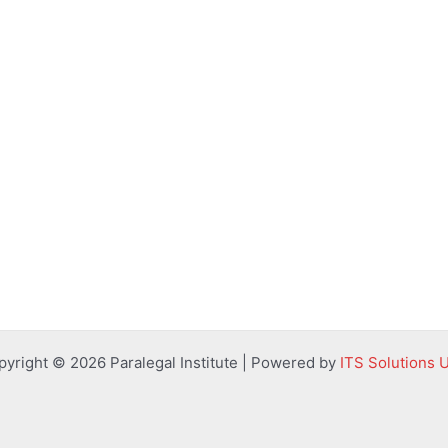
pyright © 2026 Paralegal Institute | Powered by
ITS Solutions 