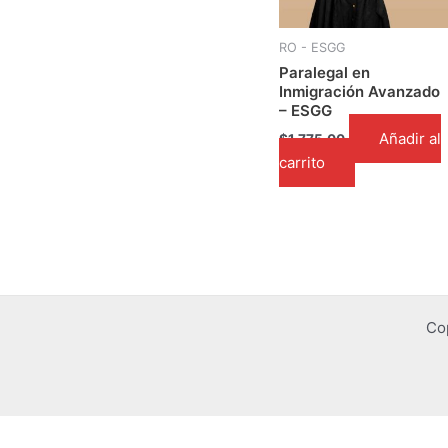
RO - ESGG
Paralegal en
Inmigración Avanzado
– ESGG
Añadir al
$
1,775.00
carrito
Co