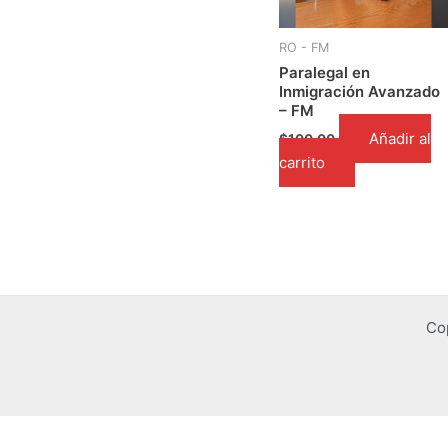
RO - FM
Paralegal en
Inmigración Avanzado
– FM
Añadir al
$
100.00
carrito
Co