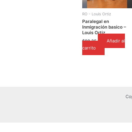
RO - Louis Ortiz
Paralegal en
Inmigración basico –
Louis Ortiz
Añadir al
$
99.25
carrito
Co