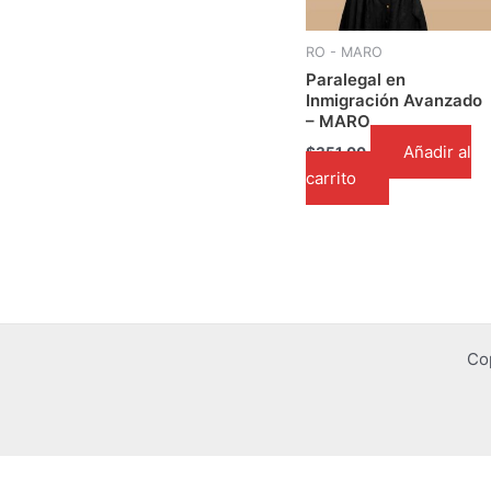
RO - MARO
Paralegal en
Inmigración Avanzado
– MARO
Añadir al
$
351.00
carrito
Co