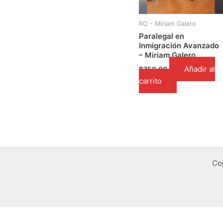
RO - Miriam Galero
Paralegal en
Inmigración Avanzado
– Miriam Galero
Añadir al
$
759.00
carrito
Co