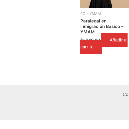
RO - YMAM
Paralegal en
Inmigración Basico –
YMAM
Añadir al
$
1,240.00
carrito
Co