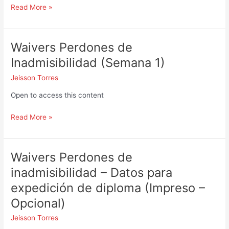
Read More »
Waivers Perdones de
Waivers
Perdones
Inadmisibilidad (Semana 1)
de
Jeisson Torres
Inadmisibilidad
(Semana
Open to access this content
1)
Read More »
Waivers Perdones de
Waivers
Perdones
inadmisibilidad – Datos para
de
expedición de diploma (Impreso –
inadmisibilidad
–
Opcional)
Datos
Jeisson Torres
para