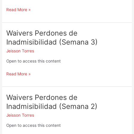
–
Waivers
Read More »
of
Inadmissibility
Waivers Perdones de
Waivers
Perdones
Inadmisibilidad (Semana 3)
de
Jeisson Torres
Inadmisibilidad
(Semana
Open to access this content
3)
Read More »
Waivers Perdones de
Waivers
Perdones
Inadmisibilidad (Semana 2)
de
Jeisson Torres
Inadmisibilidad
(Semana
Open to access this content
2)