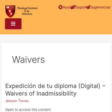
Ayuda
Soporte
Sugerencias
Waivers
Expedición de tu diploma (Digital) –
Expedición
de
Waivers of Inadmissibility
tu
Jeisson Torres
diploma
(Digital)
Open to access this content