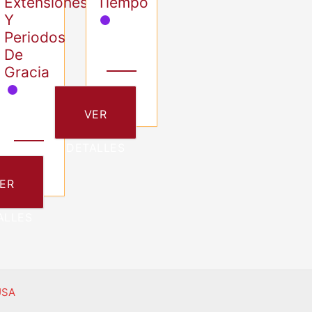
Extensiones
Tiempo
Y
Periodos
De
Gracia
VER
DETALLES
ER
ALLES
USA