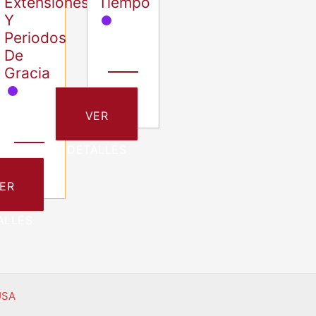
Extensiones
Tiempo
Y
Periodos
De
Gracia
VER
DETALLES
ER
ALLES
USA