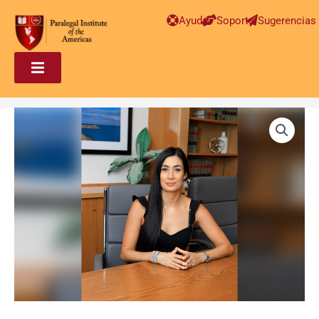
Ayuda
Soporte
Sugerencias
Paralegal
en
Inmigración
Avanzado
–
Adeixy
Ortega
cantidad