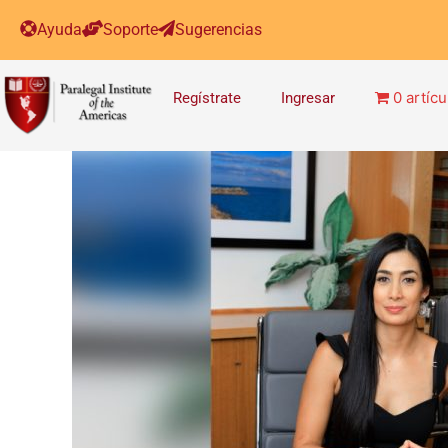
Ayuda
Soporte
Sugerencias
0 artícu
Regístrate
Ingresar