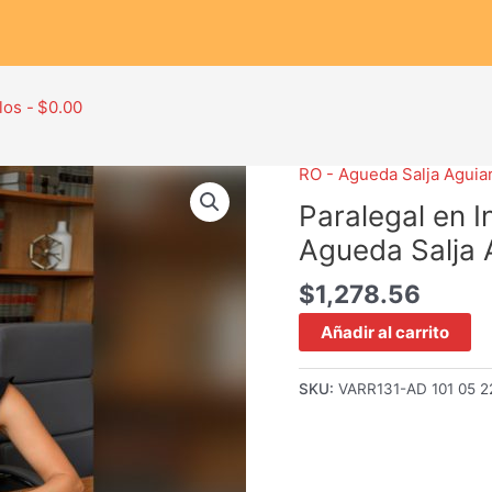
los
$0.00
RO - Agueda Salja Aguia
Paralegal
en
Paralegal en 
Inmigración
Agueda Salja 
Avanzado
–
$
1,278.56
Agueda
Añadir al carrito
Salja
Aguiar
cantidad
SKU:
VARR131-AD 101 05 2