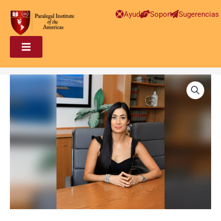
Ayuda
Soporte
Sugerencias
Paralegal
en
Inmigración
Avanzado
–
Ana
Carolina
Ramos
cantidad