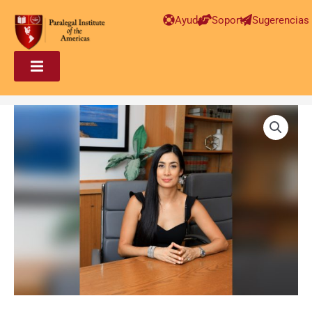
Ayuda
Soporte
Sugerencias
Paralegal
en
Inmigración
Avanzado
–
BLANCA
AGUILAR
cantidad