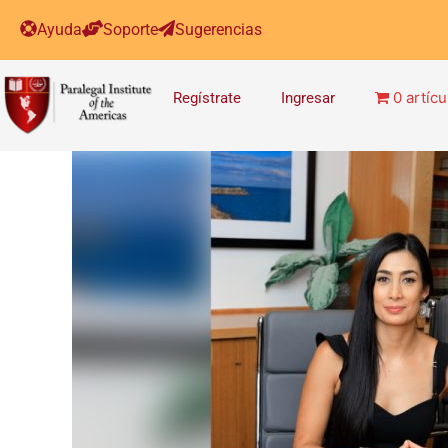
Ayuda
Soporte
Sugerencias
0 artícu
Regístrate
Ingresar