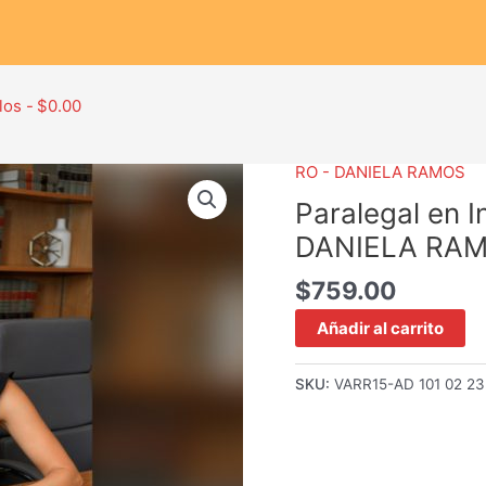
los
$0.00
RO - DANIELA RAMOS
Paralegal
en
Paralegal en 
Inmigración
DANIELA RA
avanzado
–
$
759.00
DANIELA
Añadir al carrito
RAMOS
cantidad
SKU:
VARR15-AD 101 02 23