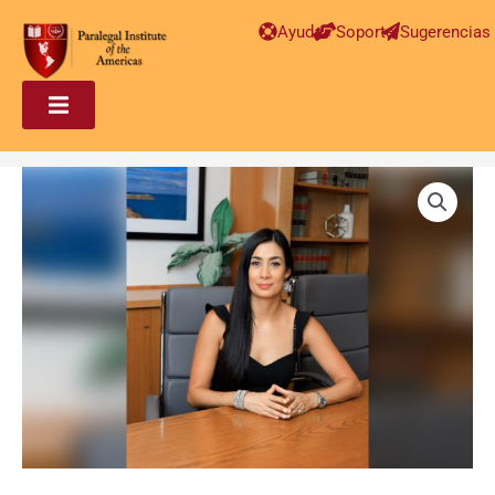
Ayuda
Soporte
Sugerencias
Paralegal
en
Inmigración
Avanzado
–
Debbie
N
Garcia
Cuenca
cantidad