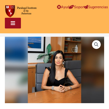
Ayuda
Soporte
Sugerencias
Paralegal
en
Inmigración
Avanzado
–
Karla
Nunez
De
Nunez
cantidad