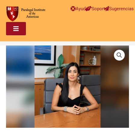
Ayuda
Soporte
Sugerencias
Paralegal
en
Inmigración
Avanzado
–
Laura
Alegria
cantidad