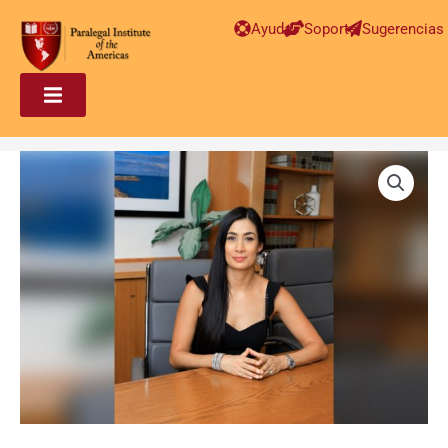
Ayuda
Soporte
Sugerencias
Paralegal
en
Inmigración
Avanzado
–
Leidy
Yulieth
Camacho
cantidad