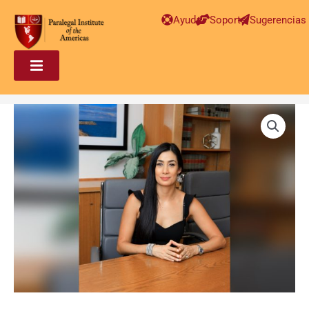
Ayuda
Soporte
Sugerencias
Paralegal
en
Inmigración
Avanzado
–
Tamara
Pupo
Gomez
cantidad