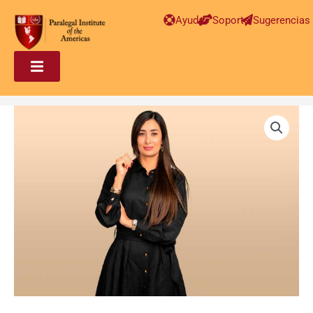
Ayuda
Soporte
Sugerencias
Paralegal
en
Inmigración
Avanzado
–
YTF
cantidad