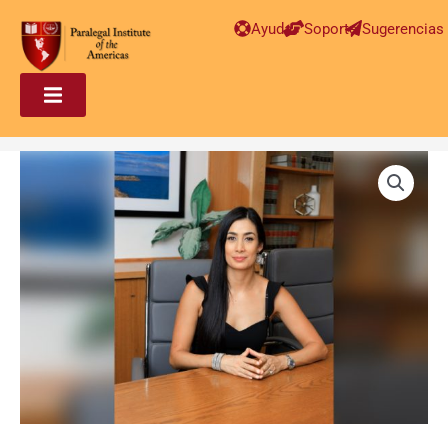
Ayuda
Soporte
Sugerencias
Paralegal
en
Inmigración
Intermedio
–
Eliana
Erazo
cantidad