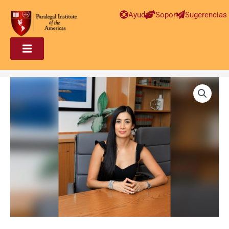
Ayuda
Soporte
Sugerencias
Paralegal
en
Inmigración
Introducción
–
Marianne
Alejandra
Pico
cantidad