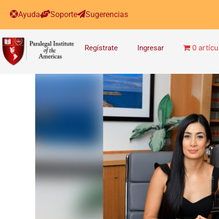
Ayuda
Soporte
Sugerencias
0 artícu
Regístrate
Ingresar