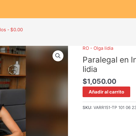
los
$0.00
RO - Olga lidia
Paralegal
en
Paralegal en 
Inmigración
lidia
Avanzado–
Olga
$
1,050.00
lidia
Añadir al carrito
cantidad
SKU:
VARR151-TP 101 06 23