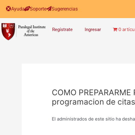
Post
Ayuda
Soporte
Sugerencias
navigation
0 artícu
Regístrate
Ingresar
COMO PREPARARME PA
programacion de cita
El administrados de este sitio ha desh