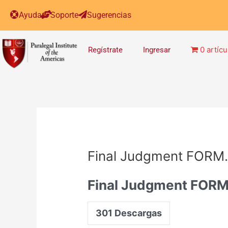
Post
Ayuda
Soporte
Sugerencias
navigation
0 artícu
Regístrate
Ingresar
Final Judgment FORM.
Final Judgment FORM
301
Descargas