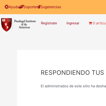
Post
Ayuda
Soporte
Sugerencias
navigation
0 artícu
Regístrate
Ingresar
RESPONDIENDO TUS 
El administrados de este sitio ha desh