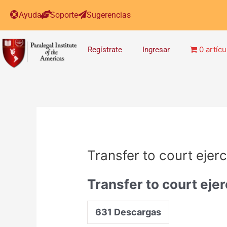
Post
Ayuda
Soporte
Sugerencias
navigation
0 artícu
Regístrate
Ingresar
Transfer to court ejerc
Transfer to court ejer
631
Descargas