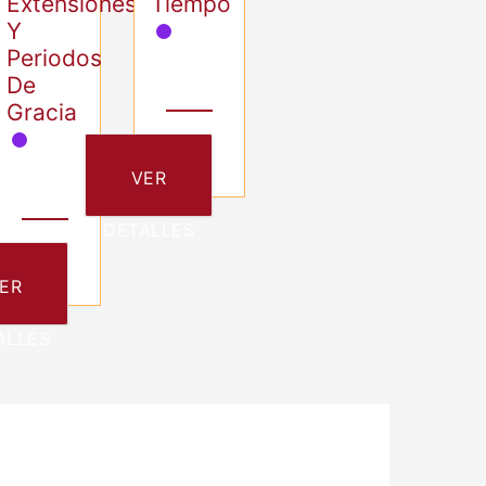
Extensiones
Tiempo
Y
Periodos
De
Gracia
VER
DETALLES
ER
ALLES